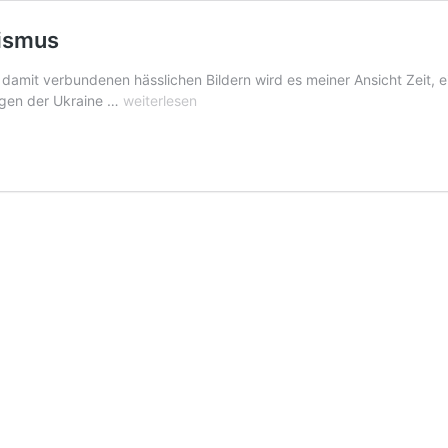
lismus
mit verbundenen hässlichen Bildern wird es meiner Ansicht Zeit, ein
Ukraine:
ngen der Ukraine …
weiterlesen
Weniger
Emotionen,
mehr
Realismus