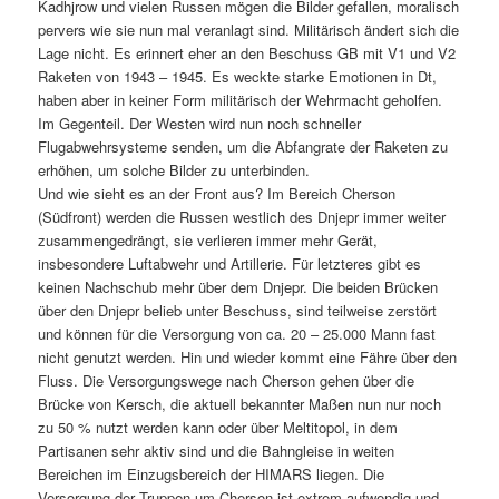
Kadhjrow und vielen Russen mögen die Bilder gefallen, moralisch
pervers wie sie nun mal veranlagt sind. Militärisch ändert sich die
Lage nicht. Es erinnert eher an den Beschuss GB mit V1 und V2
Raketen von 1943 – 1945. Es weckte starke Emotionen in Dt,
haben aber in keiner Form militärisch der Wehrmacht geholfen.
Im Gegenteil. Der Westen wird nun noch schneller
Flugabwehrsysteme senden, um die Abfangrate der Raketen zu
erhöhen, um solche Bilder zu unterbinden.
Und wie sieht es an der Front aus? Im Bereich Cherson
(Südfront) werden die Russen westlich des Dnjepr immer weiter
zusammengedrängt, sie verlieren immer mehr Gerät,
insbesondere Luftabwehr und Artillerie. Für letzteres gibt es
keinen Nachschub mehr über dem Dnjepr. Die beiden Brücken
über den Dnjepr belieb unter Beschuss, sind teilweise zerstört
und können für die Versorgung von ca. 20 – 25.000 Mann fast
nicht genutzt werden. Hin und wieder kommt eine Fähre über den
Fluss. Die Versorgungswege nach Cherson gehen über die
Brücke von Kersch, die aktuell bekannter Maßen nun nur noch
zu 50 % nutzt werden kann oder über Meltitopol, in dem
Partisanen sehr aktiv sind und die Bahngleise in weiten
Bereichen im Einzugsbereich der HIMARS liegen. Die
Versorgung der Truppen um Cherson ist extrem aufwendig und