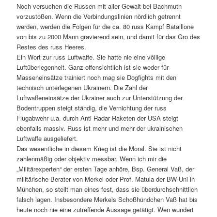
Noch versuchen die Russen mit aller Gewalt bei Bachmuth
vorzustoßen. Wenn die Verbindungslinien nördlich getrennt
werden, werden die Folgen für die ca. 80 russ Kampf Bataillone
von bis zu 2000 Mann gravierend sein, und damit für das Gro des
Restes des russ Heeres.
Ein Wort zur russ Luftwaffe. Sie hatte nie eine völlige
Luftüberlegenheit. Ganz offensichtlich ist sie weder für
Masseneinsätze trainiert noch mag sie Dogfights mit den
technisch unterlegenen Ukrainern. Die Zahl der
Luftwaffeneinsätze der Ukrainer auch zur Unterstützung der
Bodentruppen steigt ständig, die Vernichtung der russ
Flugabwehr u.a. durch Anti Radar Raketen der USA steigt
ebenfalls massiv. Russ ist mehr und mehr der ukrainischen
Luftwaffe ausgeliefert.
Das wesentliche in diesem Krieg ist die Moral. Sie ist nicht
zahlenmäßig oder objektiv messbar. Wenn ich mir die
„Militärexperten“ der ersten Tage anhöre, Bsp. General Vaß, der
militärische Berater von Merkel oder Prof. Matula der BW-Uni in
München, so stellt man eines fest, dass sie überdurchschnittlich
falsch lagen. Insbesondere Merkels Schoßhündchen Vaß hat bis
heute noch nie eine zutreffende Aussage getätigt. Wen wundert