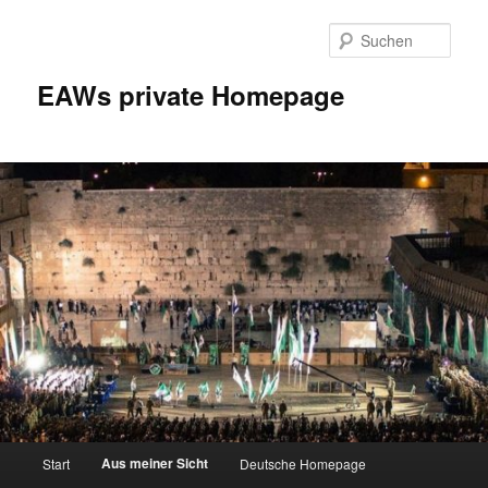
Zum
Inhalt
Such
wechseln
EAWs private Homepage
Hauptmenü
Aus meiner Sicht
Start
Deutsche Homepage