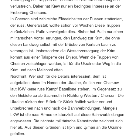
verlustreich. Daher hat Kiew nur ein bedingtes Interesse an der
Eroberung Chersons.
In Cherson sind zahlreiche Eliteeinheiten der Russen stationiert,
der russ. Generalstab wollte schon vor Wochen Diese Truppen
zurückziehen. Putin verweigerte dies. Bisher hat Putin nur einen
militärischen Vorteil errungen, den Landweg zur Krim, die ohne
diesen Landweg selbst mit der Brücke von Kertsch kaum zu
versorgen ist. Insbesondere die Wasserversorgung der Krim
kommt aus einer Talsperre des Dnjepr. Wenn die Truppen von
Cherson zerschlagen werden, ist für die Ukraine der Weg in die
Krim und nach Melitopol offen.
Nordfront: Wer sich für die Details interessiert, dem ist
aufgefallen, dass im Norden der Ukraine, östlich von Charkow,
laut ISW keine russ Kampf Bataillone stehen, im Gegensatz zu
den Gebiete ca ab Bachmuth in Richtung Westen / Cherson. Die
Ukraine rücken dort Stück für Stück östlich weiter vor und
unterbrechen nach und nach die Bahnverbindungen. Mangels
LKW ist die russ Armee existenziell auf diese Bahnverbindungen
angewiesen. Die nächste militärische Katastrophe zeichnet sich
hier ab. Aus diesen Gründen ist Irpin und Lyman an die Ukraine
gefallen.