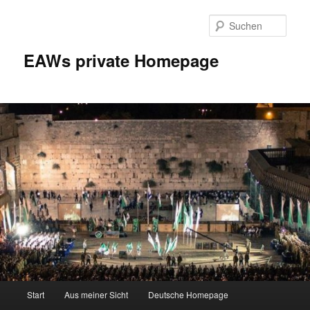
Zum
Inhalt
Such
wechseln
EAWs private Homepage
Hauptmenü
Start
Aus meiner Sicht
Deutsche Homepage