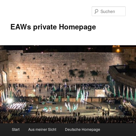
Zum
Inhalt
Such
wechseln
EAWs private Homepage
Hauptmenü
Start
Aus meiner Sicht
Deutsche Homepage