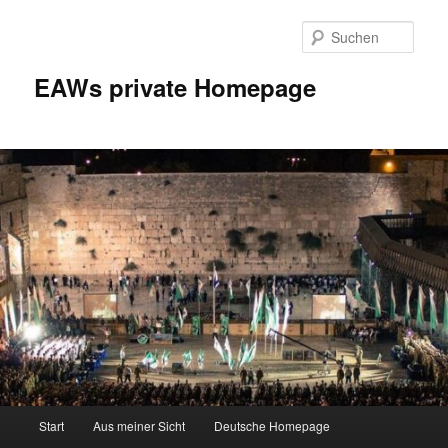
Zum
Inhalt
Such
wechseln
EAWs private Homepage
Hauptmenü
Start
Aus meiner Sicht
Deutsche Homepage