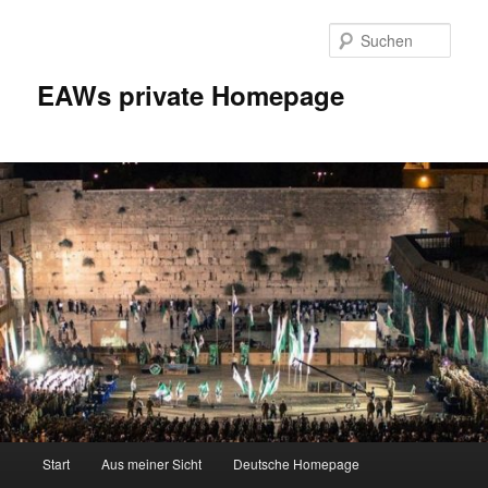
Zum
Inhalt
Such
wechseln
EAWs private Homepage
Hauptmenü
Start
Aus meiner Sicht
Deutsche Homepage