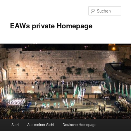
Zum
Inhalt
Such
wechseln
EAWs private Homepage
Hauptmenü
Start
Aus meiner Sicht
Deutsche Homepage