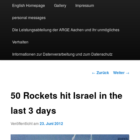
English Homepage
Gallery
Impressum
personal messages
Die Leistungsabteilung der ARGE Aachen und ihr unmögliches
Verhalten
Informationen zur Datenverarbeitung und zum Datenschutz
Beitragsnavigation
←
Zurück
Weiter
→
50 Rockets hit Israel in the
last 3 days
Veröffentlicht am
23. Juni 2012