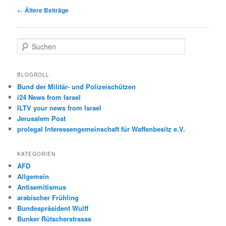
Beitragsnavigation
←
Ältere Beiträge
S
u
c
h
BLOGROLL
e
Bund der Militär- und Polizeischützen
n
i24 News from Israel
ILTV your news from Israel
Jerusalem Post
prolegal Interessengemeinschaft für Waffenbesitz e.V.
KATEGORIEN
AFD
Allgemein
Antisemitismus
arabischer Frühling
Bundespräsident Wulff
Bunker Rütscherstrasse