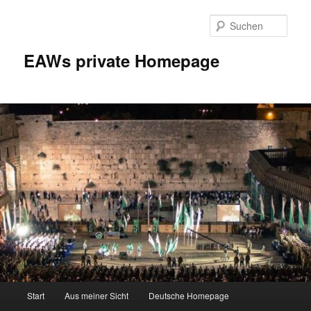
Zum
Zum
Inhalt
sekundären
Such
wechseln
Inhalt
wechseln
EAWs private Homepage
Hauptmenü
Start
Aus meiner Sicht
Deutsche Homepage