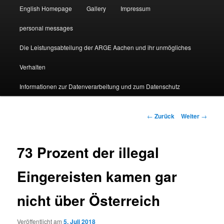
English Homepage
Gallery
Impressum
personal messages
Die Leistungsabteilung der ARGE Aachen und ihr unmögliches
Verhalten
Informationen zur Datenverarbeitung und zum Datenschutz
Beitragsnavigation
←
Zurück
Weiter
→
73 Prozent der illegal
Eingereisten kamen gar
nicht über Österreich
Veröffentlicht am
5. Juli 2018