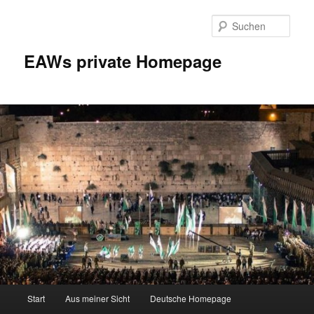
Zum
Inhalt
Such
wechseln
EAWs private Homepage
Hauptmenü
Start
Aus meiner Sicht
Deutsche Homepage