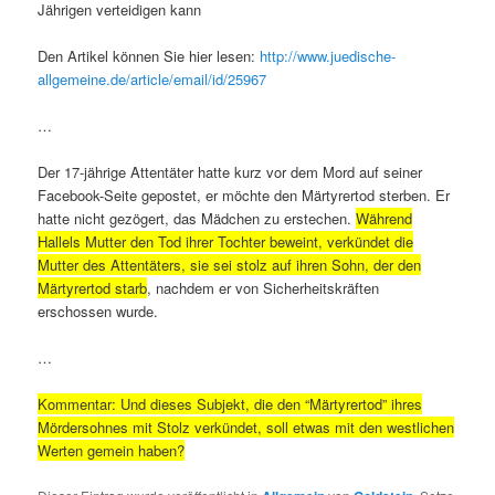
Jährigen verteidigen kann
Den Artikel können Sie hier lesen:
http://www.juedische-
allgemeine.de/article/email/id/25967
…
Der 17-jährige Attentäter hatte kurz vor dem Mord auf seiner
Facebook-Seite gepostet, er möchte den Märtyrertod sterben. Er
hatte nicht gezögert, das Mädchen zu erstechen.
Während
Hallels Mutter den Tod ihrer Tochter beweint, verkündet die
Mutter des Attentäters, sie sei stolz auf ihren Sohn, der den
Märtyrertod starb
, nachdem er von Sicherheitskräften
erschossen wurde.
…
Kommentar: Und dieses Subjekt, die den “Märtyrertod” ihres
Mördersohnes mit Stolz verkündet, soll etwas mit den westlichen
Werten gemein haben?