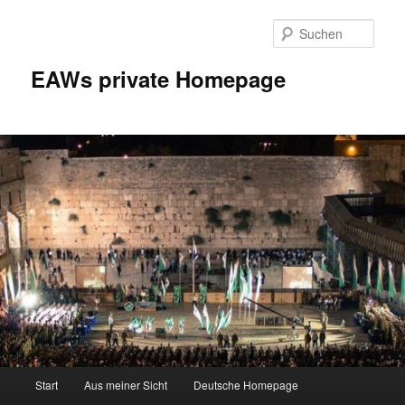
Zum
Inhalt
Such
wechseln
EAWs private Homepage
Hauptmenü
Start
Aus meiner Sicht
Deutsche Homepage