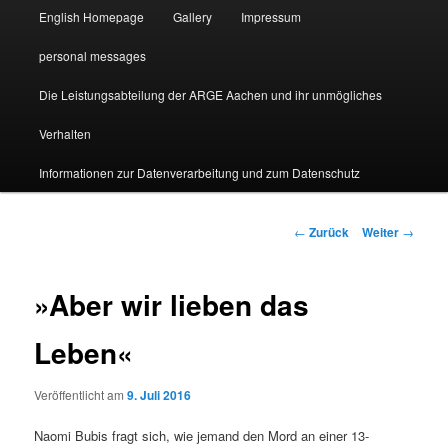
English Homepage
Gallery
Impressum
personal messages
Die Leistungsabteilung der ARGE Aachen und ihr unmögliches
Verhalten
Informationen zur Datenverarbeitung und zum Datenschutz
Beitragsnavigation
←
Zurück
Weiter
→
»Aber wir lieben das
Leben«
Veröffentlicht am
9. Juli 2016
Naomi Bubis fragt sich, wie jemand den Mord an einer 13-