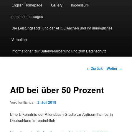
English Homepage
Gallery
Impressum
personal messages
Die Leistungsabteilung der ARGE Aachen und ihr unmögliches
Verhalten
Informationen zur Datenverarbeitung und zum Datenschutz
Beitragsnavigation
←
Zurück
Weiter
→
AfD bei über 50 Prozent
Veröffentlicht am
2. Juli 2018
Eine Erkenntnis der Allensbach-Studie zu Antisemitismus in
Deutschland ist bedrohlich