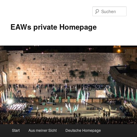
Zum
Inhalt
Such
wechseln
EAWs private Homepage
Hauptmenü
Start
Aus meiner Sicht
Deutsche Homepage