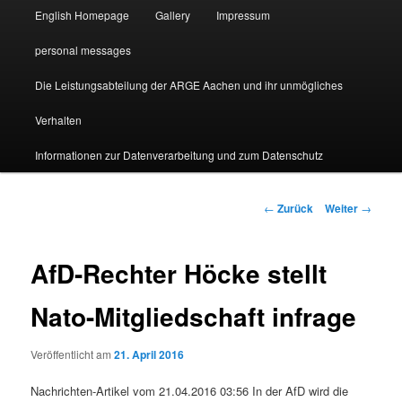
English Homepage
Gallery
Impressum
personal messages
Die Leistungsabteilung der ARGE Aachen und ihr unmögliches
Verhalten
Informationen zur Datenverarbeitung und zum Datenschutz
Beitragsnavigation
←
Zurück
Weiter
→
AfD-Rechter Höcke stellt
Nato-Mitgliedschaft infrage
Veröffentlicht am
21. April 2016
Nachrichten-Artikel vom 21.04.2016 03:56 In der AfD wird die