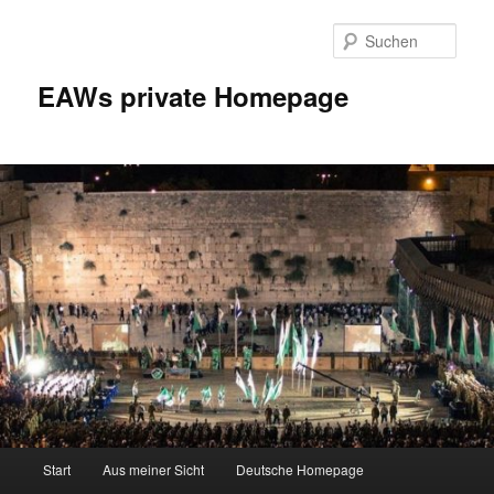
Zum
Inhalt
Such
wechseln
EAWs private Homepage
Hauptmenü
Start
Aus meiner Sicht
Deutsche Homepage