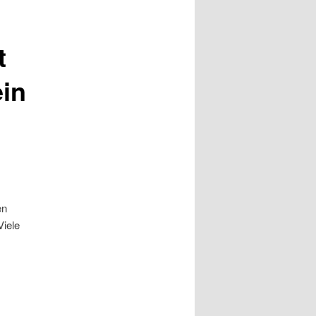
t
ein
en
iele