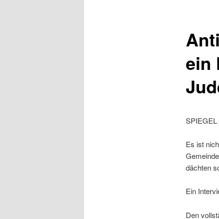
Ant
ein
Jud
SPIEGEL 
Es ist nic
Gemeinden
dächten s
Ein Interv
Den vollst