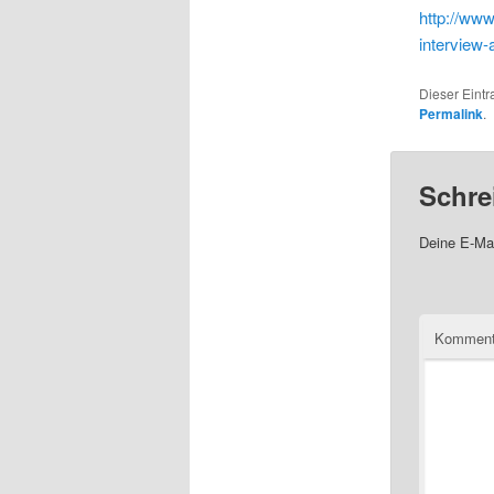
http://www
interview
Dieser Eintr
Permalink
.
Schre
Deine E-Mai
Komment