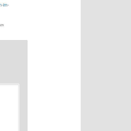
n-im-
zum