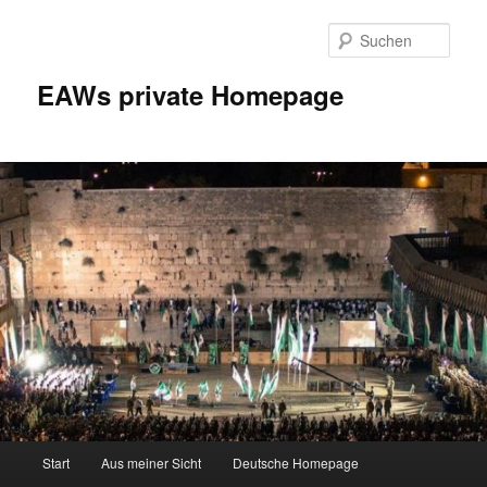
Zum
Zum
Inhalt
sekundären
Such
wechseln
Inhalt
wechseln
EAWs private Homepage
Hauptmenü
Start
Aus meiner Sicht
Deutsche Homepage