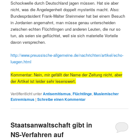
Schockwelle durch Deutschland jagen müssen. Hat sie aber
nicht, was die Angelegenheit doppelt mysteriös macht. Also:
Bundespräsident Frank-Walter Steinmeier hat bei einem Besuch
in Jordanien angemahnt, man müsse genau unterscheiden
zwischen echten Flüchtlingen und anderen Leuten, die nur so
tun, als seien sie geflüchtet, weil sie sich materielle Vorteile
davon versprechen.
http://www.preussische-allgemeine.de/nachrichten/artikel/echo-
luegen.html
Kommentar: Nein, mir gefällt der Name der Zeitung nicht, aber
der Artikel ist leider sehr lesenswert.
Veröffentlicht unter
Antisemitismus
,
Flüchtlinge
,
Muslemischer
Extremismus
|
Schreibe einen Kommentar
Staatsanwaltschaft gibt in
NS-Verfahren auf