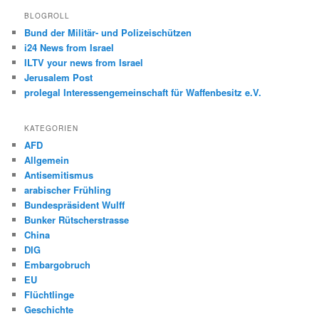
h
BLOGROLL
e
Bund der Militär- und Polizeischützen
n
i24 News from Israel
ILTV your news from Israel
Jerusalem Post
prolegal Interessengemeinschaft für Waffenbesitz e.V.
KATEGORIEN
AFD
Allgemein
Antisemitismus
arabischer Frühling
Bundespräsident Wulff
Bunker Rütscherstrasse
China
DIG
Embargobruch
EU
Flüchtlinge
Geschichte