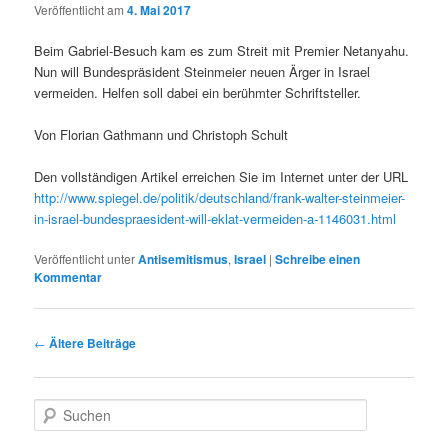
Veröffentlicht am
4. Mai 2017
Beim Gabriel-Besuch kam es zum Streit mit Premier Netanyahu.
Nun will Bundespräsident Steinmeier neuen Ärger in Israel
vermeiden. Helfen soll dabei ein berühmter Schriftsteller.
Von Florian Gathmann und Christoph Schult
Den vollständigen Artikel erreichen Sie im Internet unter der URL
http://www.spiegel.de/politik/deutschland/frank-walter-steinmeier-
in-israel-bundespraesident-will-eklat-vermeiden-a-1146031.html
Veröffentlicht unter
Antisemitismus
,
Israel
|
Schreibe einen
Kommentar
Beitragsnavigation
←
Ältere Beiträge
S
u
c