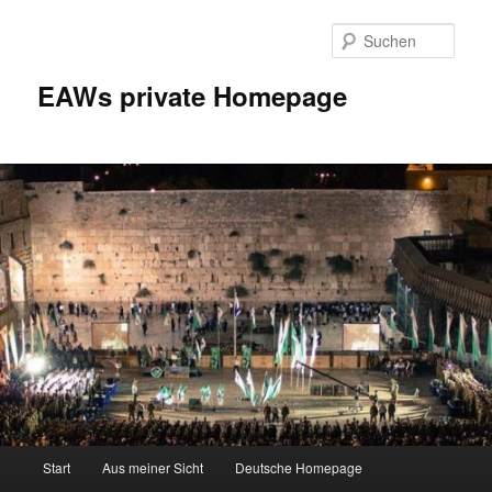
Zum
Inhalt
Such
wechseln
EAWs private Homepage
Hauptmenü
Start
Aus meiner Sicht
Deutsche Homepage