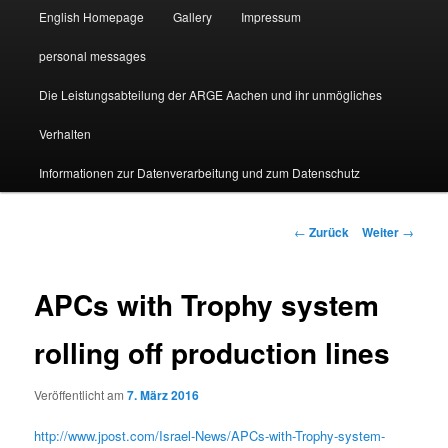
English Homepage
Gallery
Impressum
personal messages
Die Leistungsabteilung der ARGE Aachen und ihr unmögliches
Verhalten
Informationen zur Datenverarbeitung und zum Datenschutz
Beitragsnavigation
←
Zurück
Weiter
→
APCs with Trophy system
rolling off production lines
Veröffentlicht am
7. März 2016
http://www.jpost.com/Israel-News/APCs-with-Trophy-system-