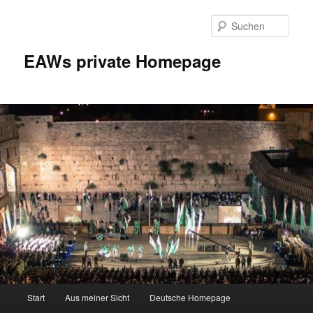
Zum
Inhalt
Such
wechseln
EAWs private Homepage
Hauptmenü
Start
Aus meiner Sicht
Deutsche Homepage