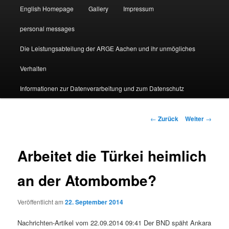
English Homepage
Gallery
Impressum
personal messages
Die Leistungsabteilung der ARGE Aachen und ihr unmögliches
Verhalten
Informationen zur Datenverarbeitung und zum Datenschutz
Beitragsnavigation
←
Zurück
Weiter
→
Arbeitet die Türkei heimlich
an der Atombombe?
Veröffentlicht am
22. September 2014
Nachrichten-Artikel vom 22.09.2014 09:41 Der BND späht Ankara