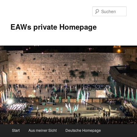
Zum
Inhalt
Such
wechseln
EAWs private Homepage
Hauptmenü
Start
Aus meiner Sicht
Deutsche Homepage