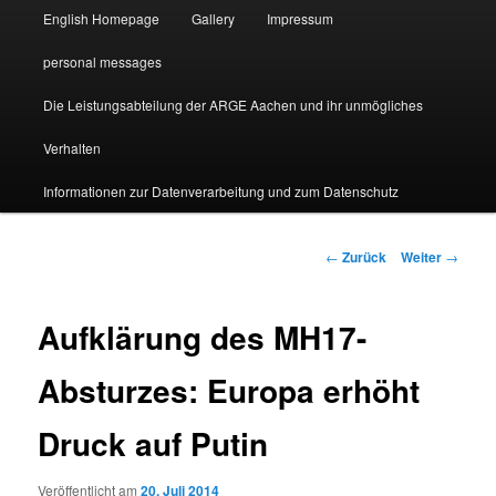
English Homepage
Gallery
Impressum
personal messages
Die Leistungsabteilung der ARGE Aachen und ihr unmögliches
Verhalten
Informationen zur Datenverarbeitung und zum Datenschutz
Beitragsnavigation
←
Zurück
Weiter
→
Aufklärung des MH17-
Absturzes: Europa erhöht
Druck auf Putin
Veröffentlicht am
20. Juli 2014