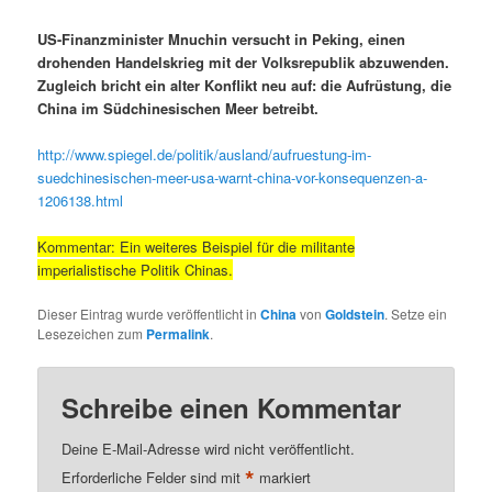
US-Finanzminister Mnuchin versucht in Peking, einen
drohenden Handelskrieg mit der Volksrepublik abzuwenden.
Zugleich bricht ein alter Konflikt neu auf: die Aufrüstung, die
China im Südchinesischen Meer betreibt.
http://www.spiegel.de/politik/ausland/aufruestung-im-
suedchinesischen-meer-usa-warnt-china-vor-konsequenzen-a-
1206138.html
Kommentar: Ein weiteres Beispiel für die militante
imperialistische Politik Chinas.
Dieser Eintrag wurde veröffentlicht in
China
von
Goldstein
. Setze ein
Lesezeichen zum
Permalink
.
Schreibe einen Kommentar
Deine E-Mail-Adresse wird nicht veröffentlicht.
*
Erforderliche Felder sind mit
markiert