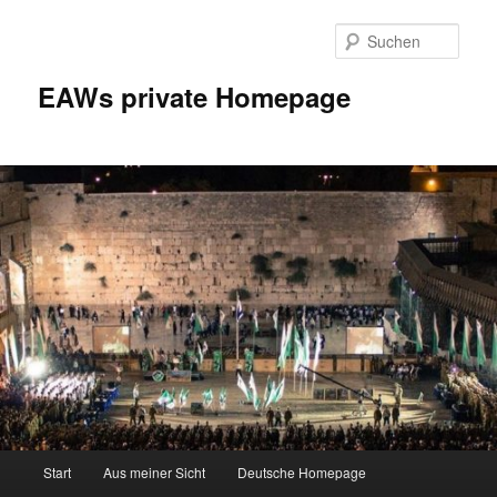
Zum
Inhalt
Such
wechseln
EAWs private Homepage
Hauptmenü
Start
Aus meiner Sicht
Deutsche Homepage