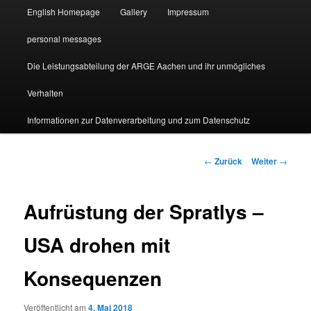
English Homepage
Gallery
Impressum
personal messages
Die Leistungsabteilung der ARGE Aachen und ihr unmögliches
Verhalten
Informationen zur Datenverarbeitung und zum Datenschutz
Beitragsnavigation
←
Zurück
Weiter
→
Aufrüstung der Spratlys –
USA drohen mit
Konsequenzen
Veröffentlicht am
4. Mai 2018