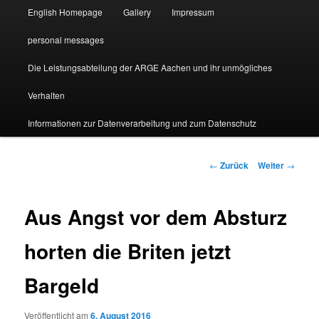
English Homepage
Gallery
Impressum
personal messages
Die Leistungsabteilung der ARGE Aachen und ihr unmögliches
Verhalten
Informationen zur Datenverarbeitung und zum Datenschutz
Beitragsnavigation
←
Zurück
Weiter
→
Aus Angst vor dem Absturz
horten die Briten jetzt
Bargeld
Veröffentlicht am
6. August 2016