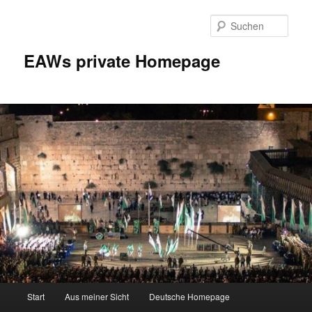
Zum
Inhalt
Such
wechseln
EAWs private Homepage
Hauptmenü
Start
Aus meiner Sicht
Deutsche Homepage