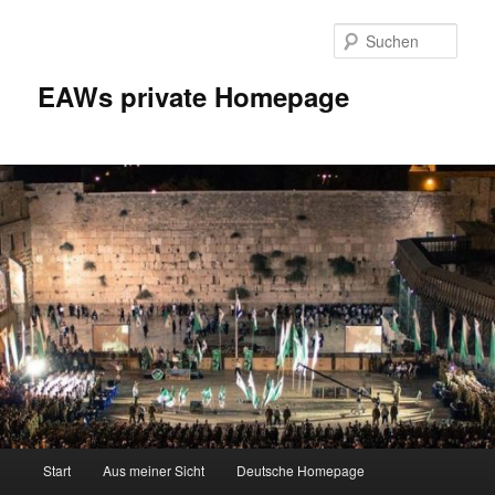
Zum
Zum
Inhalt
sekundären
Such
wechseln
Inhalt
wechseln
EAWs private Homepage
Hauptmenü
Start
Aus meiner Sicht
Deutsche Homepage