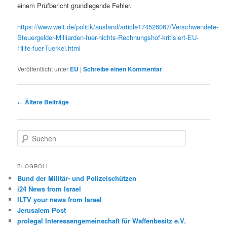
einem Prüfbericht grundlegende Fehler.
https://www.welt.de/politik/ausland/article174526067/Verschwendete-
Steuergelder-Milliarden-fuer-nichts-Rechnungshof-kritisiert-EU-
Hilfe-fuer-Tuerkei.html
Veröffentlicht unter
EU
|
Schreibe einen Kommentar
Beitragsnavigation
←
Ältere Beiträge
S
u
c
h
BLOGROLL
e
Bund der Militär- und Polizeischützen
n
i24 News from Israel
ILTV your news from Israel
Jerusalem Post
prolegal Interessengemeinschaft für Waffenbesitz e.V.