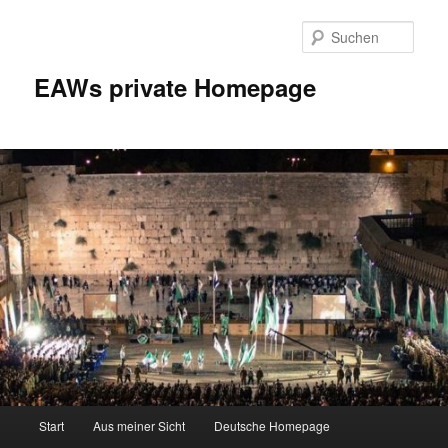
Zum
Inhalt
Such
wechseln
EAWs private Homepage
Hauptmenü
Start
Aus meiner Sicht
Deutsche Homepage