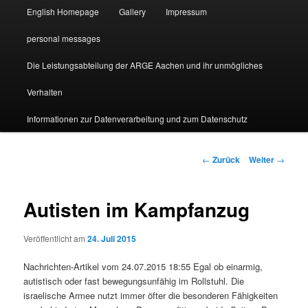
English Homepage
Gallery
Impressum
personal messages
Die Leistungsabteilung der ARGE Aachen und ihr unmögliches
Verhalten
Informationen zur Datenverarbeitung und zum Datenschutz
Beitragsnavigation
←
Zurück
Weiter
→
Autisten im Kampfanzug
Veröffentlicht am
24. Juli 2015
Nachrichten-Artikel vom 24.07.2015 18:55 Egal ob einarmig,
autistisch oder fast bewegungsunfähig im Rollstuhl. Die
israelische Armee nutzt immer öfter die besonderen Fähigkeiten