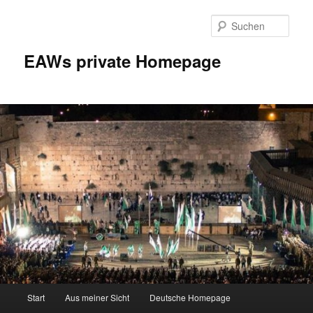
Zum
Inhalt
Such
wechseln
EAWs private Homepage
Hauptmenü
Start
Aus meiner Sicht
Deutsche Homepage