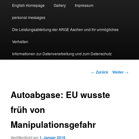
English Homepage
Gallery
Impressum
personal messages
Die Leistungsabteilung der ARGE Aachen und ihr unmögliches
Verhalten
Informationen zur Datenverarbeitung und zum Datenschutz
Beitragsnavigation
←
Zurück
Weiter
→
Autoabgase: EU wusste
früh von
Manipulationsgefahr
Veröffentlicht am
1. Januar 2016