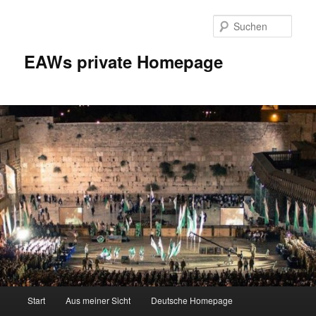
Zum
Zum
Inhalt
sekundären
Such
wechseln
Inhalt
wechseln
EAWs private Homepage
Hauptmenü
Start
Aus meiner Sicht
Deutsche Homepage