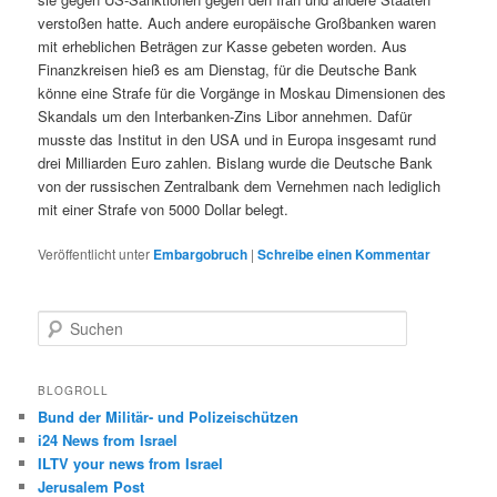
verstoßen hatte. Auch andere europäische Großbanken waren
mit erheblichen Beträgen zur Kasse gebeten worden. Aus
Finanzkreisen hieß es am Dienstag, für die Deutsche Bank
könne eine Strafe für die Vorgänge in Moskau Dimensionen des
Skandals um den Interbanken-Zins Libor annehmen. Dafür
musste das Institut in den USA und in Europa insgesamt rund
drei Milliarden Euro zahlen. Bislang wurde die Deutsche Bank
von der russischen Zentralbank dem Vernehmen nach lediglich
mit einer Strafe von 5000 Dollar belegt.
Veröffentlicht unter
Embargobruch
|
Schreibe einen Kommentar
S
u
c
h
BLOGROLL
e
Bund der Militär- und Polizeischützen
n
i24 News from Israel
ILTV your news from Israel
Jerusalem Post