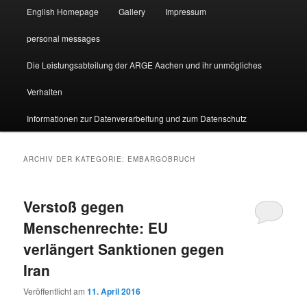
English Homepage
Gallery
Impressum
personal messages
Die Leistungsabteilung der ARGE Aachen und ihr unmögliches
Verhalten
Informationen zur Datenverarbeitung und zum Datenschutz
ARCHIV DER KATEGORIE:
EMBARGOBRUCH
Verstoß gegen
Menschenrechte: EU
verlängert Sanktionen gegen
Iran
Veröffentlicht am
11. April 2016