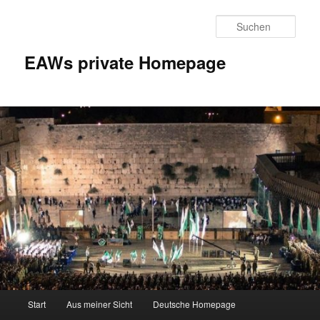
Zum
Inhalt
Such
wechseln
EAWs private Homepage
Hauptmenü
Start
Aus meiner Sicht
Deutsche Homepage