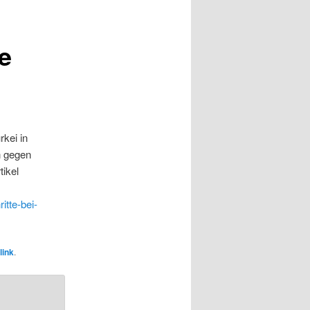
e
kei in
n gegen
tikel
itte-bei-
link
.