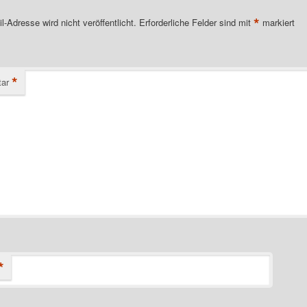
*
l-Adresse wird nicht veröffentlicht.
Erforderliche Felder sind mit
markiert
*
ar
*