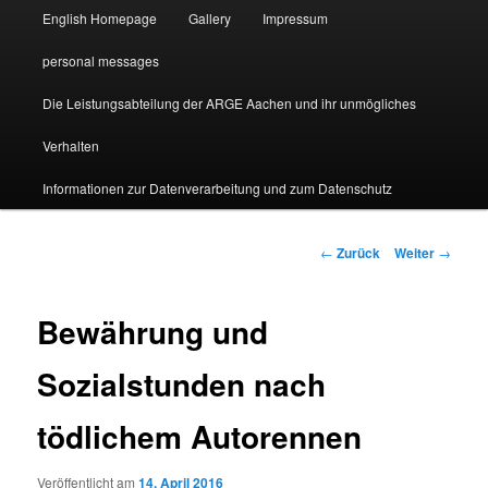
English Homepage
Gallery
Impressum
personal messages
Die Leistungsabteilung der ARGE Aachen und ihr unmögliches
Verhalten
Informationen zur Datenverarbeitung und zum Datenschutz
Beitragsnavigation
←
Zurück
Weiter
→
Bewährung und
Sozialstunden nach
tödlichem Autorennen
Veröffentlicht am
14. April 2016