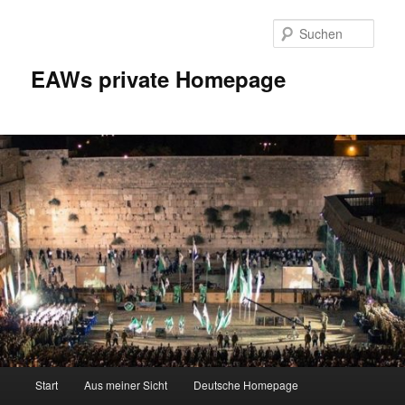
Zum
Inhalt
Such
wechseln
EAWs private Homepage
Hauptmenü
Start
Aus meiner Sicht
Deutsche Homepage