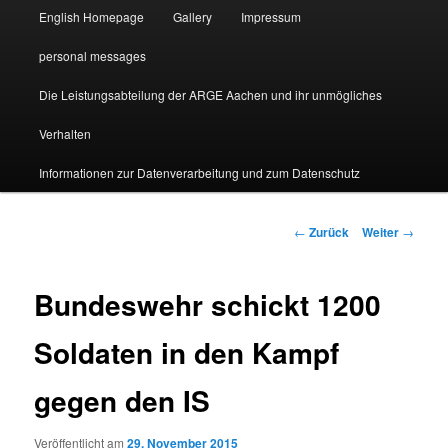
English Homepage
Gallery
Impressum
personal messages
Die Leistungsabteilung der ARGE Aachen und ihr unmögliches
Verhalten
Informationen zur Datenverarbeitung und zum Datenschutz
Beitragsnavigation
←
Zurück
Weiter
→
Bundeswehr schickt 1200
Soldaten in den Kampf
gegen den IS
Veröffentlicht am
29. November 2015