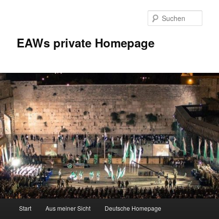
Zum
Inhalt
Such
wechseln
EAWs private Homepage
Hauptmenü
Start
Aus meiner Sicht
Deutsche Homepage