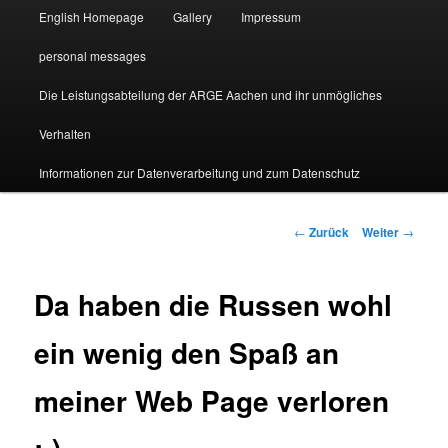
English Homepage
Gallery
Impressum
personal messages
Die Leistungsabteilung der ARGE Aachen und ihr unmögliches
Verhalten
Informationen zur Datenverarbeitung und zum Datenschutz
Beitragsnavigation
←
Zurück
Weiter
→
Da haben die Russen wohl
ein wenig den Spaß an
meiner Web Page verloren