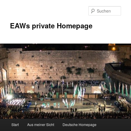
Zum
Inhalt
Such
wechseln
EAWs private Homepage
Hauptmenü
Start
Aus meiner Sicht
Deutsche Homepage