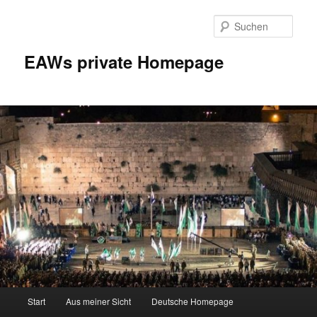
Zum
Inhalt
Such
wechseln
EAWs private Homepage
Hauptmenü
Start
Aus meiner Sicht
Deutsche Homepage