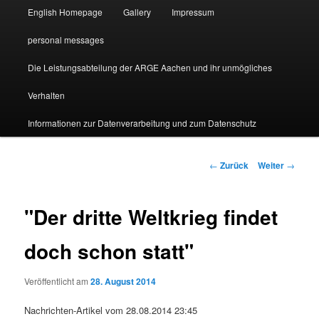
English Homepage
Gallery
Impressum
personal messages
Die Leistungsabteilung der ARGE Aachen und ihr unmögliches
Verhalten
Informationen zur Datenverarbeitung und zum Datenschutz
Beitragsnavigation
←
Zurück
Weiter
→
"Der dritte Weltkrieg findet
doch schon statt"
Veröffentlicht am
28. August 2014
Nachrichten-Artikel vom 28.08.2014 23:45