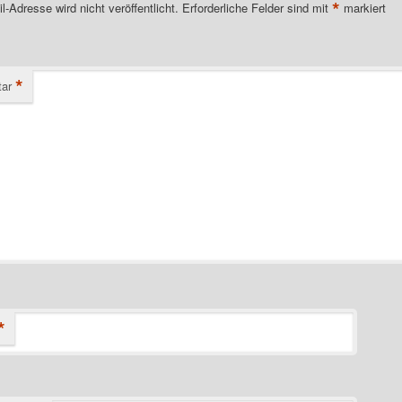
*
l-Adresse wird nicht veröffentlicht.
Erforderliche Felder sind mit
markiert
*
ar
*