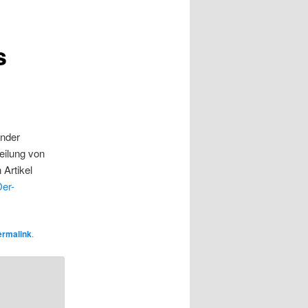
s
änder
eilung von
 Artikel
Der-
ermalink
.