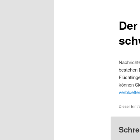
Der
sch
Nachrichte
bestehen D
Flüchtling
können Sie
verblueff
Dieser Eintr
Schre