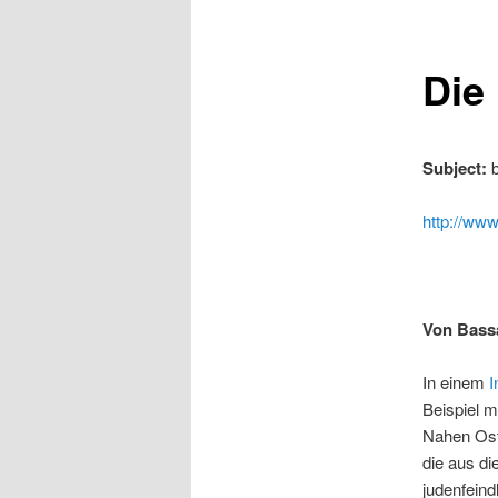
Die
Subject:
b
http://ww
Von Bassa
In einem
I
Beispiel 
Nahen Oste
die aus d
judenfeind