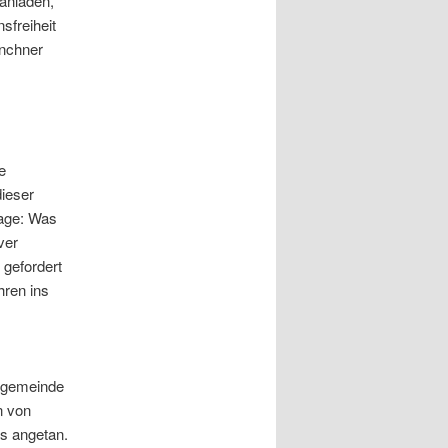
anladen,
sfreiheit
ünchner
e
ieser
rage: Was
ver
 gefordert
hren ins
amgemeinde
n von
s angetan.