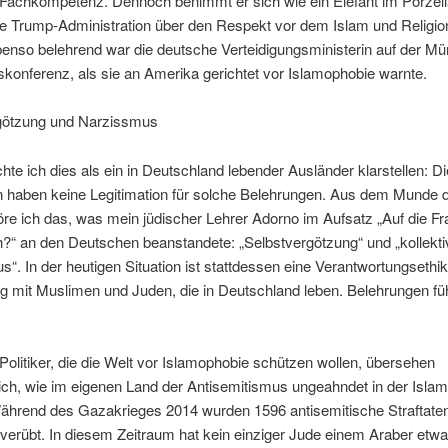
 Fachkompetenz. Dennoch benimmt er sich wie ein Elefant im Porzell
e Trump-Administration über den Respekt vor dem Islam und Religion
benso belehrend war die deutsche Verteidigungsministerin auf der M
skonferenz, als sie an Amerika gerichtet vor Islamophobie warnte.
götzung und Narzissmus
te ich dies als ein in Deutschland lebender Ausländer klarstellen: Di
 haben keine Legitimation für solche Belehrungen. Aus dem Munde d
höre ich das, was mein jüdischer Lehrer Adorno im Aufsatz „Auf die F
h?“ an den Deutschen beanstandete: „Selbstvergötzung“ und „kollekti
“. In der heutigen Situation ist stattdessen eine Verantwortungsethik
 mit Muslimen und Juden, die in Deutschland leben. Belehrungen fü
olitiker, die die Welt vor Islamophobie schützen wollen, übersehen
lich, wie im eigenen Land der Antisemitismus ungeahndet in der Isl
Während des Gazakrieges 2014 wurden 1596 antisemitische Straftate
erübt. In diesem Zeitraum hat kein einziger Jude einem Araber etwa