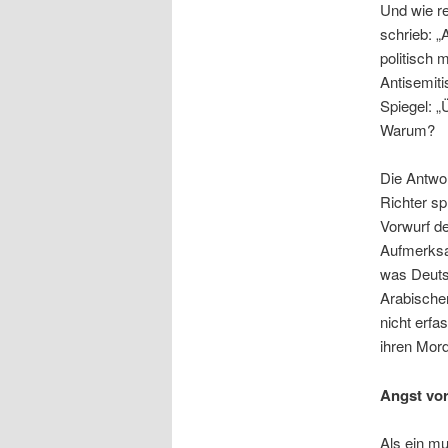
Und wie re
schrieb: 
politisch 
Antisemiti
Spiegel:
„
Warum?
Die Antwor
Richter sp
Vorwurf de
Aufmerksam
was Deutsc
Arabischer
nicht erfa
ihren Mor
Angst vo
Als ein mu