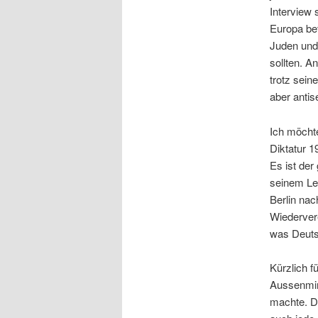
Interview 
Europa bet
Juden und 
sollten. A
trotz sein
aber antis
Ich möchte
Diktatur 1
Es ist der
seinem Leb
Berlin nac
Wiedervere
was Deuts
Kürzlich f
Aussenmini
machte. Di