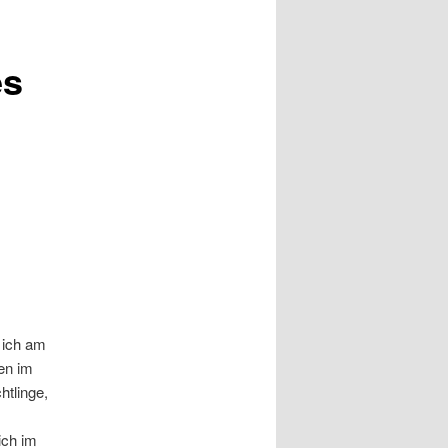
es
 ich am
en im
htlinge,
ich im