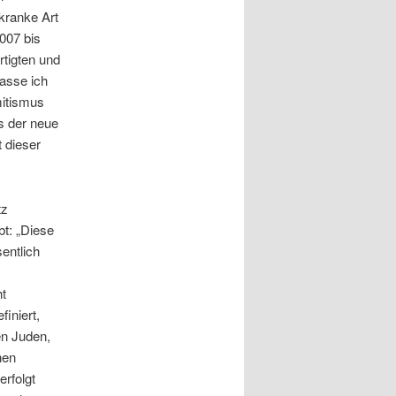
 kranke Art
007 bis
tigten und
fasse ich
mitismus
s der neue
 dieser
tz
bt: „Diese
sentlich
ht
finiert,
en Juden,
hen
rfolgt