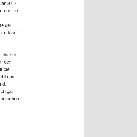
ruar 2017
erden, als
te der
t erfasst“.
deutscher
ar den
r die
cht das,
nd.
sch gar
 Deutschen
r