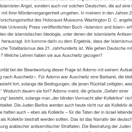
n Islamisten Angst, sondern auch vor solchen Deutschen, die auf eine
 mit ihrer Mördervergangenheit umgehen. In meinem in den Jahren 2
orschungsinstitut des Holocaust-Museums Washington D. C. angefer
ale University Press veröffentlichten Buch «Islamism and Islam» er
en der islamistischen Ideologie, unter denen der islamisierte Antise
 herausragt. Ich komme darin zu dem Ergebnis, dass der Islamismu
sche Totalitarismus des 21. Jahrhunderts ist. Wie gehen Deutsche mit
? Welche Lehren haben sie aus Auschwitz gezogen?
rität bei der Beantwortung dieser Frage ist Adorno mit seinem Aufsa
 nach Auschwitz». Für Adorno war Auschwitz eine Barbarei, die blei
esteht fort, solange die Bedingungen, die jenen Rückfall zeitigten, we
.“ Wodurch dauern sie fort? Adorno meint, die grösste „Gefahr einer
ng“ besteht, solange man „der blinden Vormacht aller Kollektive“ nic
beitet. Die Juden Berlins werden auch heute nicht nur als Kollektiv de
e haften auch – eben als Kollektiv – für die Taten der in Israel lebend
 als Kollektiv bestraft werden sollten. Das ist das Narrativ der deutsc
g arabischer antisemitischer Straftaten. Die Bestrafung der Juden e