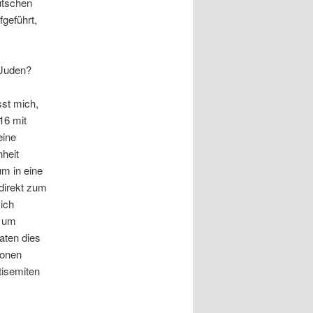
utschen
geführt,
 Juden?
sst mich,
16 mit
eine
nheit
m in eine
direkt zum
ich
, um
aten dies
ionen
tisemiten