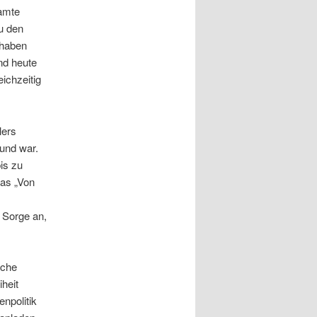
samte
u den
 haben
nd heute
eichzeitig
lers
eund war.
is zu
mas „Von
 Sorge an,
sche
heit
enpolitik