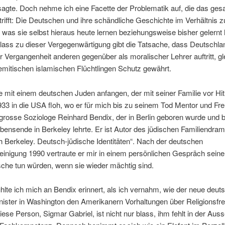
sagte. Doch nehme ich eine Facette der Problematik auf, die das ge
rifft: Die Deutschen und ihre schändliche Geschichte im Verhältnis z
was sie selbst hieraus heute lernen beziehungsweise bisher gelernt
nlass zu dieser Vergegenwärtigung gibt die Tatsache, dass Deutschla
er Vergangenheit anderen gegenüber als moralischer Lehrer auftritt, gl
emitischen islamischen Flüchtlingen Schutz gewährt.
 mit einem deutschen Juden anfangen, der mit seiner Familie vor Hit
933 in die USA floh, wo er für mich bis zu seinem Tod Mentor und Fr
 grosse Soziologe Reinhard Bendix, der in Berlin geboren wurde und b
ensende in Berkeley lehrte. Er ist Autor des jüdischen Familiendra
h Berkeley. Deutsch-­jüdische Identitäten“. Nach der deutschen
inigung 1990 vertraute er mir in einem persönlichen Gespräch seine
che tun würden, wenn sie wieder mächtig sind.
ühlte ich mich an Bendix erinnert, als ich vernahm, wie der neue deut
ster in Washington den Amerikanern Vorhaltungen über Religionsfrei
ese Person, Sigmar Gabriel, ist nicht nur blass, ihm fehlt in der Auss