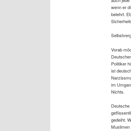
auch jede
wenn er di
belehrt. E
Sicherheit
Selbstver
Vorab möch
Deutschen
Politiker 
ist deutsc
Narzissmus
im Umgang
Nichts.
Deutsche P
geflissent
gedeiht. 
Muslimen v