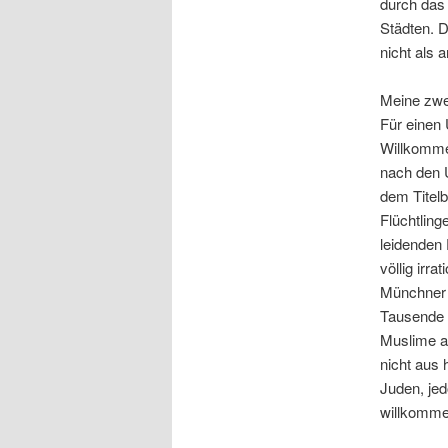
durch das 
Städten. D
nicht als a
Meine zwe
Für einen 
Willkommen
nach den U
dem Titelb
Flüchtling
leidenden 
völlig irr
Münchner 
Tausende v
Muslime au
nicht aus
Juden, je
willkomme