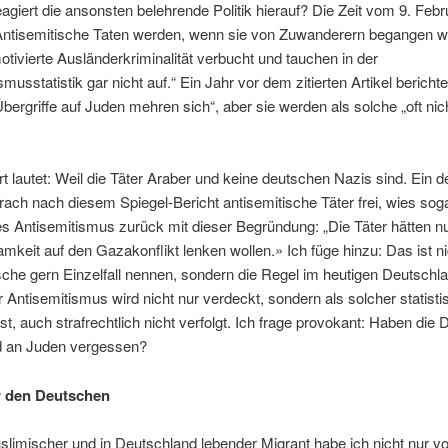
agiert die ansonsten belehrende Politik hierauf? Die Zeit vom 9. Feb
„Antisemitische Taten werden, wenn sie von Zuwanderern begangen w
motivierte Ausländerkriminalität verbucht und tauchen in der
smusstatistik gar nicht auf.“ Ein Jahr vor dem zitierten Artikel berichte
Übergriffe auf Juden mehren sich“, aber sie werden als solche „oft nich
t lautet: Weil die Täter Araber und keine deutschen Nazis sind. Ein 
rach nach ­diesem Spiegel-Bericht antisemitische Täter frei, wies sog
s Antisemitismus zurück mit dieser Begründung: „Die Täter hätten nu
keit auf den Gazakonflikt lenken wollen.» Ich füge hinzu: Das ist ni
he gern Einzelfall nennen, sondern die Regel im heutigen Deutschla
 Antisemi­tismus wird nicht nur verdeckt, sondern als solcher statisti
sst, auch strafrechtlich nicht verfolgt. Ich frage provokant: Haben die
d an Juden vergessen?
r den Deutschen
slimischer und in Deutschland lebender Migrant habe ich nicht nur vo