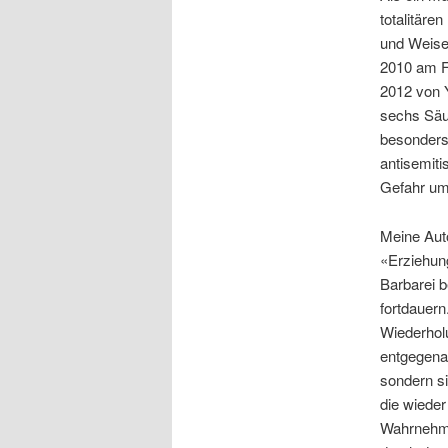
totalitäre
und Weise
2010 am F
2012 von Y
sechs Säul
besonders
antisemiti
Gefahr um
Meine Auto
«Erziehung
Barbarei b
fortdauern
Wiederholu
entgegenar
sondern si
die wieder
Wahrnehmun