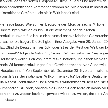
Kollektiv der arabischen Diaspora-Muslime in Berlin und anderen de
iese antisemitischen Verbrechen werden als Ausländerkriminalität auf
ntisemitische Straftaten, die sie in Wirklichkeit sind.
ite Frage lautet: Wie sühnen Deutsche den Mord an sechs Millionen
Unbeteiligten, wie ich es bin, ist die Vehemenz der deutschen
skultur unverständlich, ja nicht einmal nachvollziehbar. Sie veranla
rsachen zu fragen. Die Zeit gibt in ihrer Ausgabe vom 28. Januar 20
latt „Sind die Deutschen verrückt oder ist es der Rest der Welt, der k
e aufnimmt?“ folgende Antwort: „Die an ihrer traumatischen Vergange
Deutschen wollen sich von ihrem Makel befreien und haben sich daru
ationale Willkommenskultur gestürzt. Gewissermassen von Auschwitz 
Hauptbahnhof.“ Von September bis Dezember 2015 versammelten s
om „Irrsinn der irrationalen Willkommenskultur“ befallene Deutsche
s Nahost, Zentralasien und Nordafrika willkommen zu heissen; sie t
 humanitären Gründen, sondern als Sühne für den Mord an sechs Mill
doch ohne zu wissen beziehungsweise wissen zu wollen, dass sie An
n heissen.