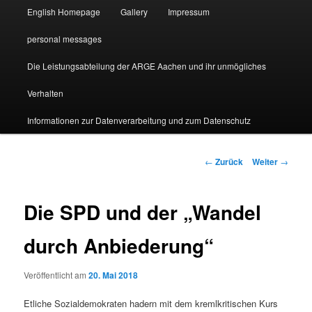
English Homepage
Gallery
Impressum
personal messages
Die Leistungsabteilung der ARGE Aachen und ihr unmögliches
Verhalten
Informationen zur Datenverarbeitung und zum Datenschutz
Beitragsnavigation
←
Zurück
Weiter
→
Die SPD und der „Wandel
durch Anbiederung“
Veröffentlicht am
20. Mai 2018
Etliche Sozialdemokraten hadern mit dem kremlkritischen Kurs