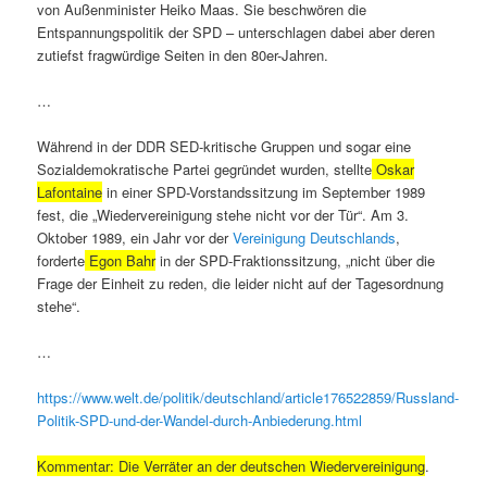
von Außenminister Heiko Maas. Sie beschwören die
Entspannungspolitik der SPD – unterschlagen dabei aber deren
zutiefst fragwürdige Seiten in den 80er-Jahren.
…
Während in der DDR SED-kritische Gruppen und sogar eine
Sozialdemokratische Partei gegründet wurden, stellte
Oskar
Lafontaine
in einer SPD-Vorstandssitzung im September 1989
fest, die „Wiedervereinigung stehe nicht vor der Tür“. Am 3.
Oktober 1989, ein Jahr vor der
Vereinigung Deutschlands
,
forderte
Egon Bahr
in der SPD-Fraktionssitzung, „nicht über die
Frage der Einheit zu reden, die leider nicht auf der Tagesordnung
stehe“.
…
https://www.welt.de/politik/deutschland/article176522859/Russland-
Politik-SPD-und-der-Wandel-durch-Anbiederung.html
Kommentar: Die Verräter an der deutschen Wiedervereinigung
.