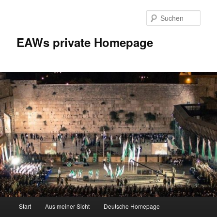
Zum
Inhalt
Such
wechseln
EAWs private Homepage
Hauptmenü
Start
Aus meiner Sicht
Deutsche Homepage