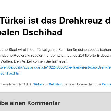
 Türkei ist das Drehkreuz 
balen Dschihad
sche Staat wirbt in der Türkei ganze Familien für seinen bestialischen
ürkische Regierung reagiert nur verhalten. Lange Zeit lieferte Erdoga
 Waffen. Den Artikel können Sie hier lesen:
.welt.de/politik/ausland/article132246350/Die-Tuerkei-ist-das-Drehkr
Dschihad.html
ag wurde veröffentlicht in
Türkei
von
Goldstein
. Setze ein Lesezeichen zum
Perma
ibe einen Kommentar