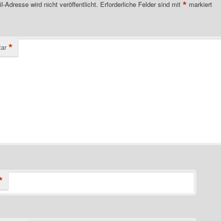
*
l-Adresse wird nicht veröffentlicht.
Erforderliche Felder sind mit
markiert
*
ar
*