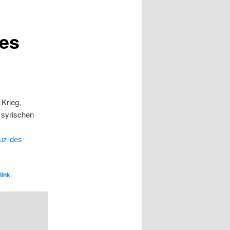
des
 Krieg,
n syrischen
euz-des-
link
.