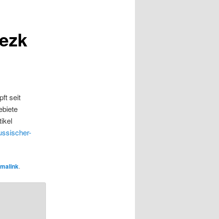
nezk
ft seit
ebiete
ikel
ussischer-
malink
.