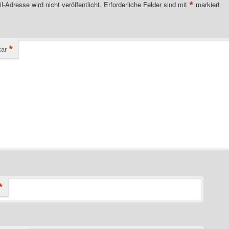
*
l-Adresse wird nicht veröffentlicht.
Erforderliche Felder sind mit
markiert
*
ar
*