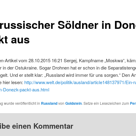
 russischer Söldner in Do
kt aus
en-Artikel vom 28.10.2015 16:21 Sergej, Kampfname „Moskwa“, kämp
 in der Ostukraine. Sogar Drohnen hat er schon in die Separatisteng
lt. Und er stellt klar: „Russland wird immer für uns sorgen.“ Den Art
 hier lesen:
http://www.welt.de/politik/ausland/article148137971/Ein-r
in-Donezk-packt-aus.html
ag wurde veröffentlicht in
Russland
von
Goldstein
. Setze ein Lesezeichen zum
Per
ibe einen Kommentar