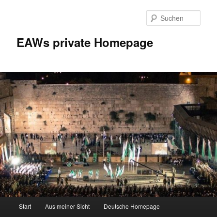
Zum
Inhalt
Such
wechseln
EAWs private Homepage
Hauptmenü
Start
Aus meiner Sicht
Deutsche Homepage