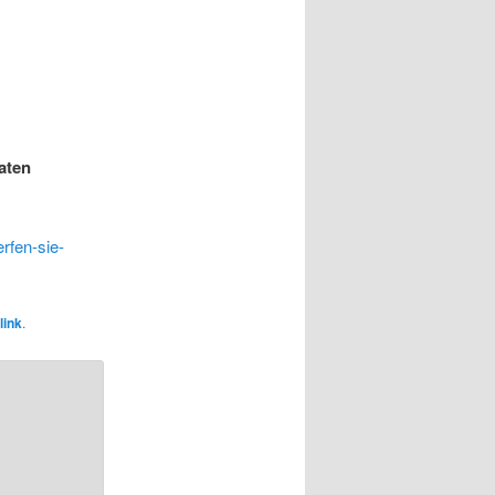
aten
rfen-sie-
link
.