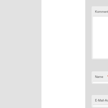
Komment
Name
E-Mail-A