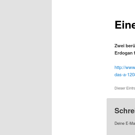
Ein
Zwei berü
Erdogan f
http://www
das-a-120
Dieser Eintr
Schre
Deine E-Mai