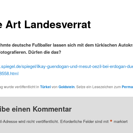
e Art Landesverrat
hmte deutsche Fußballer lassen sich mit dem türkischen Autokr
otografieren. Dürfen die das?
.spiegel.de/spiegel/ilkay-guendogan-und-mesut-oezil-bei-erdogan-due
8558.html
ag wurde veröffentlicht in
Türkei
von
Goldstein
. Setze ein Lesezeichen zum
Perma
ibe einen Kommentar
*
l-Adresse wird nicht veröffentlicht.
Erforderliche Felder sind mit
markiert