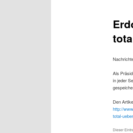
Erd
tot
Nachricht
Als Präsi
in jeder S
gespeiche
Den Artike
http://www
total-ueb
Dieser Eintr