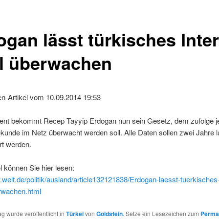
ogan lässt türkisches Inte
al überwachen
en-Artikel vom 10.09.2014 19:53
dent bekommt Recep Tayyip Erdogan nun sein Gesetz, dem zufolge j
ekunde im Netz überwacht werden soll. Alle Daten sollen zwei Jahre 
rt werden.
l können Sie hier lesen:
.welt.de/politik/ausland/article132121838/Erdogan-laesst-tuerkisches-
erwachen.html
ag wurde veröffentlicht in
Türkei
von
Goldstein
. Setze ein Lesezeichen zum
Perma