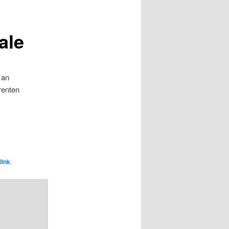
ale
 an
renten
link
.