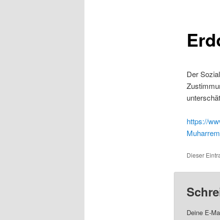
Erd
Der Sozia
Zustimmun
unterschä
https://ww
Muharrem-
Dieser Eintr
Schre
Deine E-Mai