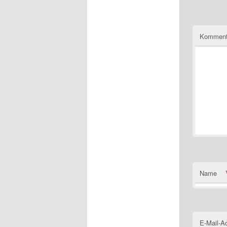
Komment
Name
E-Mail-A