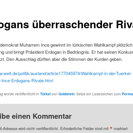
ogans überraschender Riv
ldemokrat Muharrem Ince gewinnt im türkischen Wahlkampf plötzlich
g und bringt Präsident Erdogan in Bedrängnis. Er hat seinen Konkur
tzt. Den Ausschlag dürften aber die Stimmen der Kurden geben.
w.welt.de/politik/ausland/article177045974/Wahlkampf-in-der-Tuerkei-
Ince-Erdogans-Rivale.html
ag wurde veröffentlicht in
Türkei
von
Goldstein
. Setze ein Lesezeichen zum
Perma
ibe einen Kommentar
*
l-Adresse wird nicht veröffentlicht.
Erforderliche Felder sind mit
markiert