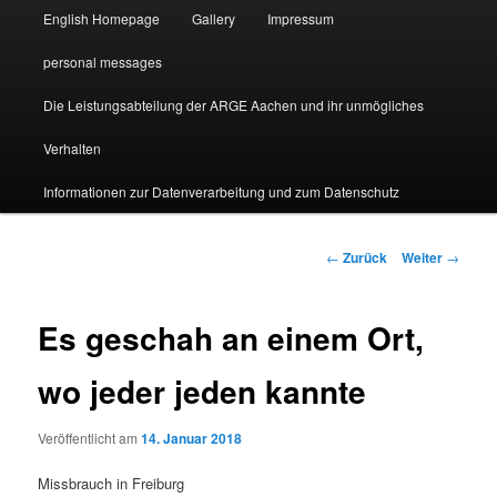
English Homepage
Gallery
Impressum
personal messages
Die Leistungsabteilung der ARGE Aachen und ihr unmögliches
Verhalten
Informationen zur Datenverarbeitung und zum Datenschutz
Beitragsnavigation
←
Zurück
Weiter
→
Es geschah an einem Ort,
wo jeder jeden kannte
Veröffentlicht am
14. Januar 2018
Missbrauch in Freiburg