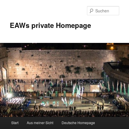
Zum
Inhalt
Such
wechseln
EAWs private Homepage
Hauptmenü
Start
Aus meiner Sicht
Deutsche Homepage