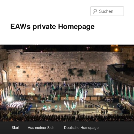
Zum
Inhalt
Such
wechseln
EAWs private Homepage
Hauptmenü
Start
Aus meiner Sicht
Deutsche Homepage