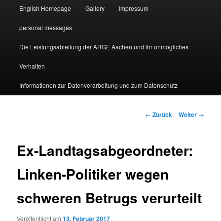
English Homepage
Gallery
Impressum
personal messages
Die Leistungsabteilung der ARGE Aachen und ihr unmögliches
Verhalten
Informationen zur Datenverarbeitung und zum Datenschutz
Beitragsnavigation
←
Zurück
Weiter
→
Ex-Landtagsabgeordneter:
Linken-Politiker wegen
schweren Betrugs verurteilt
Veröffentlicht am
13. Februar 2017