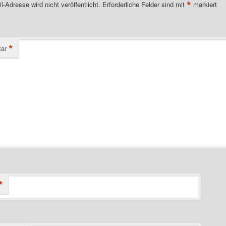
*
l-Adresse wird nicht veröffentlicht.
Erforderliche Felder sind mit
markiert
*
ar
*