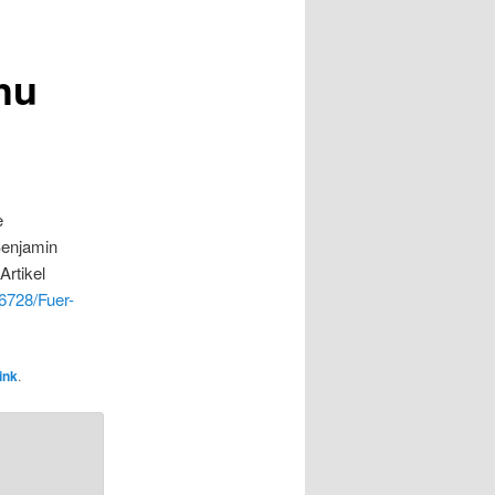
hu
e
Benjamin
Artikel
6728/Fuer-
ink
.