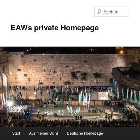
Zum
Inhalt
Such
wechseln
EAWs private Homepage
Hauptmenü
Start
Aus meiner Sicht
Deutsche Homepage