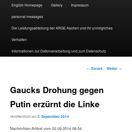
English Homepage
Gallery
Impressum
personal messages
Die Leistungsabteilung der ARGE Aachen und ihr unmögliches
Verhalten
Informationen zur Datenverarbeitung und zum Datenschutz
Beitragsnavigation
←
Zurück
Weiter
→
Gaucks Drohung gegen
Putin erzürnt die Linke
Veröffentlicht am
2. September 2014
Nachrichten-Artikel vom 02.09.2014 08:54