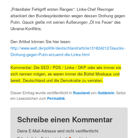
„Präsidialer Fehlgriff ersten Ranges“: Linke-Chef Riexinger
attackiert den Bundespräsidenten wegen dessen Drohung gegen
Putin. Gauck gieße mit seinen Äußerungen „Öl ins Feuer“ des
Ukraine-Konflikts.
Den Artikel können Sie hier lesen:
http://www.welt.de/politik/deutschland/article131824212/Gaucks-
Drohung-gegen-Putin-erzuernt-die-Linke.html
Kommentar: Die SED / PDS / Linke / DKP oder wie immer sie
sich nennen mögen, es waren immer die Büttel Moskaus und
bereit, Deutschland und die Demokratie zu verraten.
Dieser Eintrag wurde veröffentlicht in
Russland
von
Goldstein
. Setze
ein Lesezeichen zum
Permalink
.
Schreibe einen Kommentar
Deine E-Mail-Adresse wird nicht veröffentlicht.