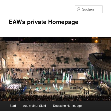
Zum
Inhalt
Such
wechseln
EAWs private Homepage
Hauptmenü
Start
Aus meiner Sicht
Deutsche Homepage