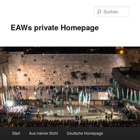
Zum
Inhalt
Such
wechseln
EAWs private Homepage
Hauptmenü
Start
Aus meiner Sicht
Deutsche Homepage