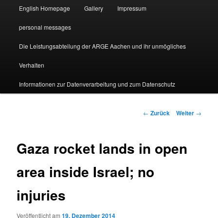
English Homepage
Gallery
Impressum
personal messages
Die Leistungsabteilung der ARGE Aachen und ihr unmögliches
Verhalten
Informationen zur Datenverarbeitung und zum Datenschutz
Beitragsnavigation
←
Zurück
Weiter
→
Gaza rocket lands in open
area inside Israel; no
injuries
Veröffentlicht am
19. Dezember 2014