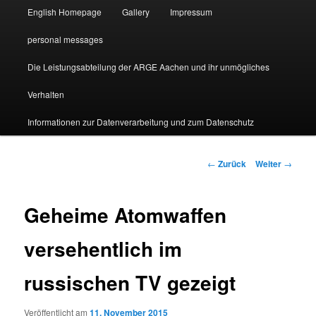
English Homepage
Gallery
Impressum
personal messages
Die Leistungsabteilung der ARGE Aachen und ihr unmögliches
Verhalten
Informationen zur Datenverarbeitung und zum Datenschutz
Beitragsnavigation
←
Zurück
Weiter
→
Geheime Atomwaffen
versehentlich im
russischen TV gezeigt
Veröffentlicht am
11. November 2015