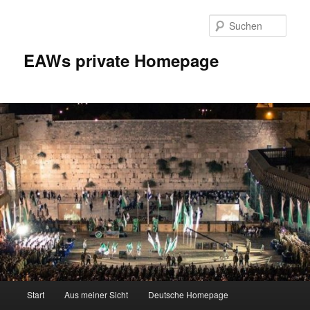
Zum
Inhalt
Such
wechseln
EAWs private Homepage
Hauptmenü
Start
Aus meiner Sicht
Deutsche Homepage