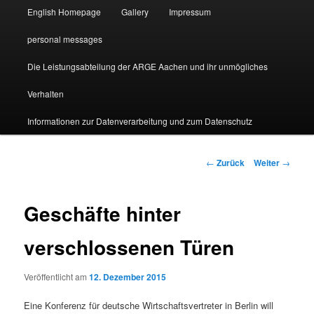
English Homepage
Gallery
Impressum
personal messages
Die Leistungsabteilung der ARGE Aachen und ihr unmögliches
Verhalten
Informationen zur Datenverarbeitung und zum Datenschutz
Beitragsnavigation
←
Zurück
Weiter
→
Geschäfte hinter
verschlossenen Türen
Veröffentlicht am
12. Dezember 2015
Eine Konferenz für deutsche Wirtschaftsvertreter in Berlin will