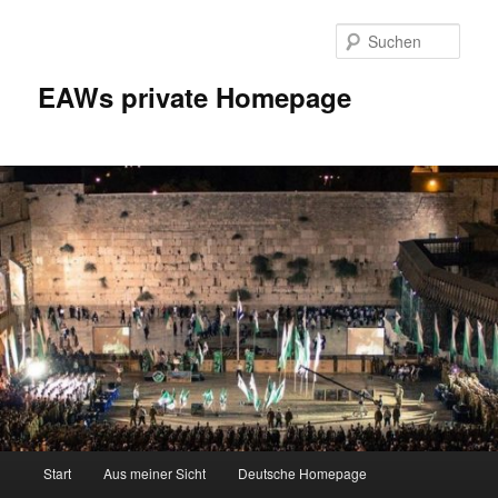
Zum
Inhalt
Such
wechseln
EAWs private Homepage
Hauptmenü
Start
Aus meiner Sicht
Deutsche Homepage