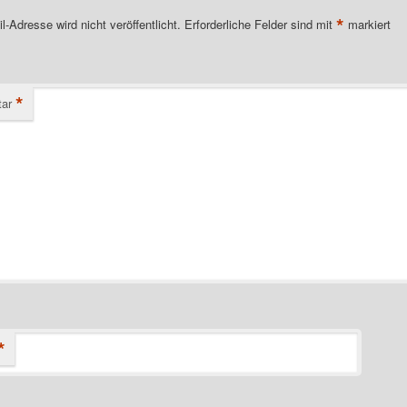
*
l-Adresse wird nicht veröffentlicht.
Erforderliche Felder sind mit
markiert
*
ar
*