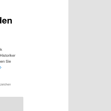
den
nk
Historiker
nen Sie
t-
ezeichen