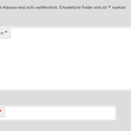
*
l-Adresse wird nicht veröffentlicht.
Erforderliche Felder sind mit
markiert
*
ar
*