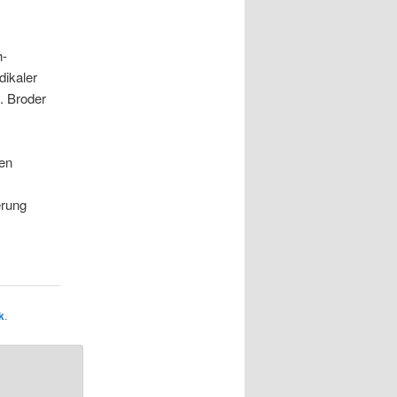
h-
dikaler
. Broder
gen
erung
k
.