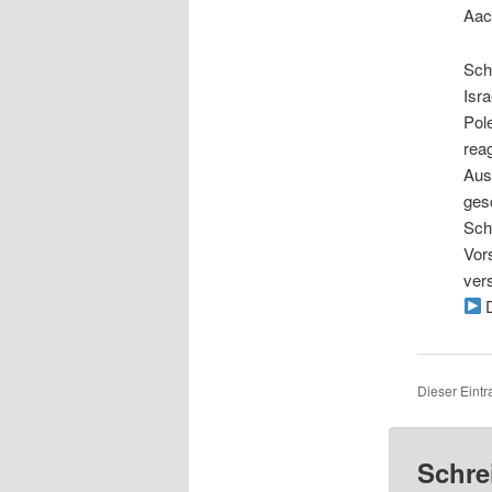
Aac
Sch
Isra
Pol
reag
Aus
gesc
Sche
Vors
ver
D
Dieser Eintr
Schre