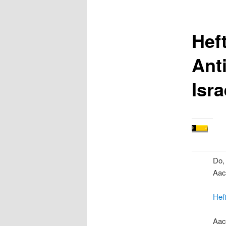
Heft
Ant
Isra
Do,
Aach
Heft
Aac