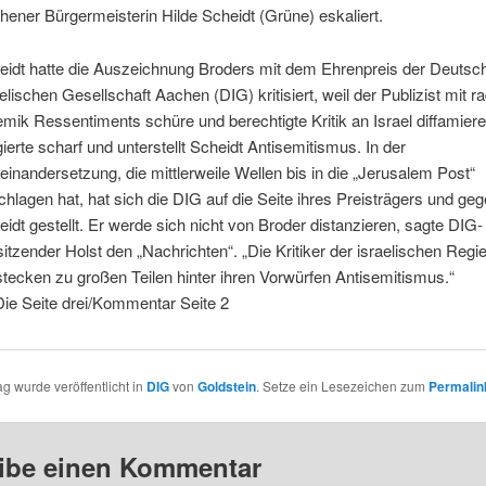
hener Bürgermeisterin Hilde Scheidt (Grüne) eskaliert.
eidt hatte die Auszeichnung Broders mit dem Ehrenpreis der Deutsc
elischen Gesellschaft Aachen (DIG) kritisiert, weil der Publizist mit ra
emik Ressentiments schüre und berechtigte Kritik an Israel diffamiere
ierte scharf und unterstellt Scheidt Antisemitismus. In der
einandersetzung, die mittlerweile Wellen bis in die „Jerusalem Post“
hlagen hat, hat sich die DIG auf die Seite ihres Preisträgers und ge
idt gestellt. Er werde sich nicht von Broder distanzieren, sagte DIG-
itzender Holst den „Nachrichten“. „Die Kritiker der israelischen Regi
stecken zu großen Teilen hinter ihren Vorwürfen Antisemitismus.“
ie Seite drei/Kommentar Seite 2
ag wurde veröffentlicht in
DIG
von
Goldstein
. Setze ein Lesezeichen zum
Permalin
ibe einen Kommentar