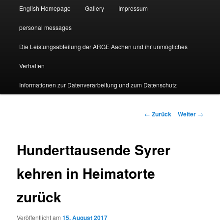
English Homepage
Gallery
Impressum
personal messages
Die Leistungsabteilung der ARGE Aachen und ihr unmögliches
Verhalten
Informationen zur Datenverarbeitung und zum Datenschutz
Beitragsnavigation
←
Zurück
Weiter
→
Hunderttausende Syrer
kehren in Heimatorte
zurück
Veröffentlicht am
15. August 2017