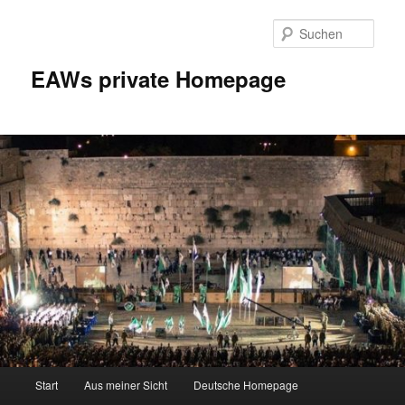
Zum
Inhalt
Such
wechseln
EAWs private Homepage
Hauptmenü
Start
Aus meiner Sicht
Deutsche Homepage