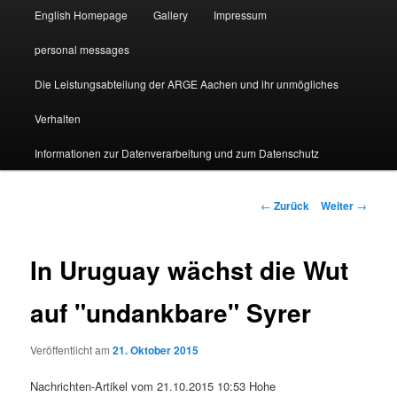
English Homepage
Gallery
Impressum
personal messages
Die Leistungsabteilung der ARGE Aachen und ihr unmögliches
Verhalten
Informationen zur Datenverarbeitung und zum Datenschutz
Beitragsnavigation
←
Zurück
Weiter
→
In Uruguay wächst die Wut
auf "undankbare" Syrer
Veröffentlicht am
21. Oktober 2015
Nachrichten-Artikel vom 21.10.2015 10:53 Hohe