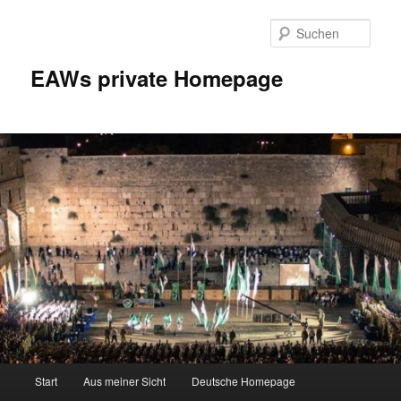
Zum
Inhalt
Such
wechseln
EAWs private Homepage
Hauptmenü
Start
Aus meiner Sicht
Deutsche Homepage